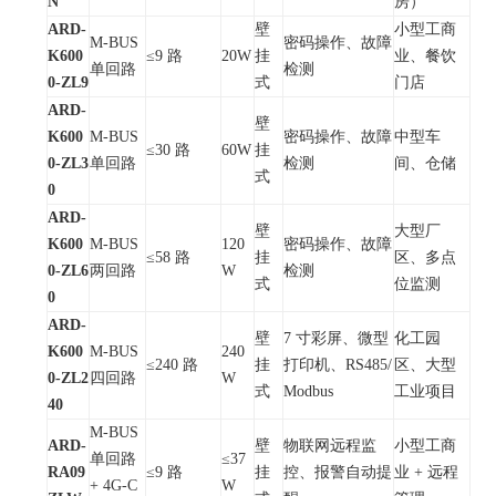
N
房）
ARD-
壁
小型工商
M-BUS
密码操作、故障
K600
≤9 路
20W
挂
业、餐饮
单回路
检测
0-ZL9
式
门店
ARD-
壁
K600
M-BUS
密码操作、故障
中型车
≤30 路
60W
挂
0-ZL3
单回路
检测
间、仓储
式
0
ARD-
壁
大型厂
K600
M-BUS
120
密码操作、故障
≤58 路
挂
区、多点
0-ZL6
两回路
W
检测
式
位监测
0
ARD-
壁
7 寸彩屏、微型
化工园
K600
M-BUS
240
≤240 路
挂
打印机、RS485/
区、大型
0-ZL2
四回路
W
式
Modbus
工业项目
40
M-BUS
ARD-
壁
物联网远程监
小型工商
单回路
≤37
RA09
≤9 路
挂
控、报警自动提
业 + 远程
+ 4G-C
W