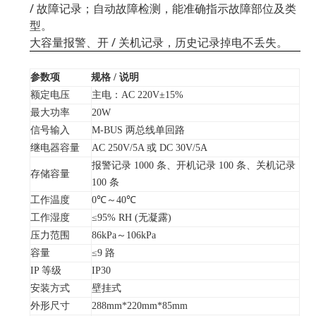
/ 故障记录；自动故障检测，能准确指示故障部位及类
型。
大容量报警、开 / 关机记录，历史记录掉电不丢失。
三、产品参数
参数项
规格 / 说明
额定电压
主电：AC 220V±15%
最大功率
20W
信号输入
M-BUS 两总线单回路
继电器容量
AC 250V/5A 或 DC 30V/5A
报警记录 1000 条、开机记录 100 条、关机记录
存储容量
100 条
工作温度
0℃～40℃
工作湿度
≤95% RH (无凝露)
压力范围
86kPa～106kPa
容量
≤9 路
IP 等级
IP30
安装方式
壁挂式
外形尺寸
288mm*220mm*85mm