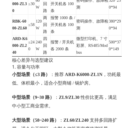
60
密码操作、故障检
320*25
000-ZL3
≤30
回
开关机各 100
W
测
0*94
0
路
条
两
报警 1000 条 /
RBK-60
120
密码操作、故障检
380*29
≤58
回
开关机各 100
00-ZL60
W
测
0*94
路
条
ARD-K6
四
微型打印机、7 寸
≤24
240
报警 / 开关机
500*37
000-ZL2
回
彩屏、RS485/Mod
0
W
各 2000 条
0*149
40
路
bus
核心差异与选型建议
1. 容量与功率
小型场景（≤3 路）
：推荐
ARD-K6000-ZL1N
，功耗最
低、体积最小，适合小型商铺 / 锅炉房。
中型场景（9~30 路）
：
ZL9/ZL30
性价比更高，满足
中小型工商业需求。
大型场景（58~240 路）
：
ZL60/ZL240
支持多回路扩