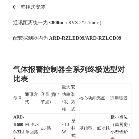
0，壁挂式安装
通讯距离统一为
≤800m
（RVS 2*2.5mm²）
配套探测器均为
ARD-RZLED09/ARD-RZLCD09
气体报警控制器全系列终极选型对
比表
最大
安
通讯方
容量 (路 /
功率
装
型号
核心功能亮点
适用场景
式
节点)
/ 功
方
耗
式
ARD-
极小点位
壁
K600
M-BUS
≤10
（单厨房 /
≤3 路
挂
基础型、低功耗
0-ZL1
单回路
W
小型锅炉
式