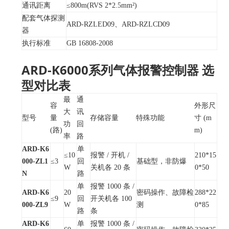
通讯距离
≤800m(RVS 2*2.5mm²)
配套气体探测
ARD-RZLED09、ARD-RZLCD09
器
执行标准
GB 16808-2008
ARD-K6000系列气体报警控制器 选
型对比表
最
通
容
外形尺
大
讯
型号
量
存储容量
特殊功能
寸 (m
功
回
(路)
m)
率
路
ARD-K6
单
≤10
报警 / 开机 /
210*15
000-ZL1
≤3
回
基础型，非防爆
W
关机各 20 条
0*50
N
路
单
报警 1000 条 /
ARD-K6
20
密码操作、故障检
288*22
≤9
回
开关机各 100
000-ZL9
W
测
0*85
路
条
ARD-K6
单
报警 1000 条 /