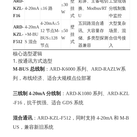
ARD-
壁
彩屏、主备电切
工业现场
≤30
KZL-
4-20mA
≤16 路
挂
换、Modbus/RT
分线制集
W
F16
式
U
中监控
4-20mA≤5
五回路混合通
大型复杂
ARD-
4-20mA
壁
12 节点M-
≤50
讯、大容量存
场景、混
KZL-
+M-BU
挂
BUS≤128
W
储、多类型探测
合信号接
F512
S 混合
式
节点
器兼容
入
核心选型逻辑
1. 按通讯方式选型
M-BUS 总线制
：ARD-K6000 系列、ARD-RAZLW系
列，布线经济、适合大规模点位部署
三线制 4-20mA 分线制
：ARD-K1080 系列、ARD-KZL
-F16，抗干扰强、适合 GDS 系统
混合通讯
：ARD-KZL-F512，同时支持 4-20mA 和 M-B
US，兼容新旧系统