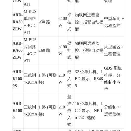
ZLW
式
醒
管理
AT1
M-BUS
ARD-
壁
物联网远程监
单回路
≤100
中型车间 +
RA30
≤30 路
挂
控、报警自动提
+ 4G-C
W
远程监控
ZLW
式
醒
AT1
M-BUS
ARD-
壁
物联网远程监
两回路
≤190
大型园区 +
RA60
≤60 路
挂
控、报警自动提
+ 4G-C
W
远程管理
ZLW
式
醒
AT1
GDS 系统
ARD-
嵌
32 位单片机、L
三线制
1 路 (可拼
≤10
机柜、分
K108
入
ED 显示、RS48
4-20mA
接)
W
线制小点
0S
式
5
位
壁
ARD-
挂 /
16 位单片机、L
三线制
1 路 (可拼
≤10
分线制 +
K108
嵌
CD 显示、NB-I
4-20mA
接)
W
远程监控
0
入
oT/4G 选配
式